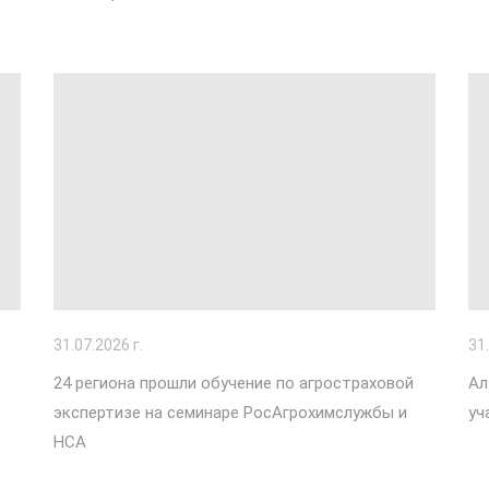
31
.07.2026 г.
31
24 региона прошли обучение по агростраховой
Ал
экспертизе на семинаре РосАгрохимслужбы и
уч
НСА