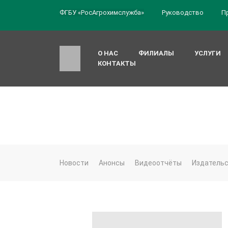
ФГБУ «РосАгрохимслужба»
Руководство
П
О НАС
ФИЛИАЛЫ
УСЛУГИ
КОНТАКТЫ
Новости
Анонсы
Видеоотчёты
Издатель