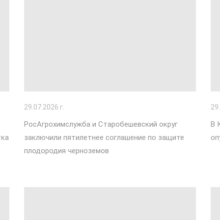
29
.07.2026 г.
29
РосАгрохимслужба и Старобешевский округ
В 
тка
заключили пятилетнее соглашение по защите
оп
плодородия черноземов