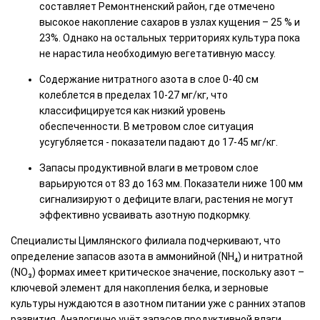
составляет Ремонтненский район, где отмечено
высокое накопление сахаров в узлах кущения – 25 % и
23%. Однако на остальных территориях культура пока
не нарастила необходимую вегетативную массу.
Содержание нитратного азота в слое 0-40 см
колеблется в пределах 10-27 мг/кг, что
классифицируется как низкий уровень
обеспеченности. В метровом слое ситуация
усугубляется - показатели падают до 17-45 мг/кг.
Запасы продуктивной влаги в метровом слое
варьируются от 83 до 163 мм. Показатели ниже 100 мм
сигнализируют о дефиците влаги, растения не могут
эффективно усваивать азотную подкормку.
Специалисты Цимлянского филиала подчеркивают, что
определение запасов азота в аммонийной (NH₄) и нитратной
(NO₃) формах имеет критическое значение, поскольку азот –
ключевой элемент для накопления белка, и зерновые
культуры нуждаются в азотном питании уже с ранних этапов
развития. Аналогично учёт запасов продуктивной влаги