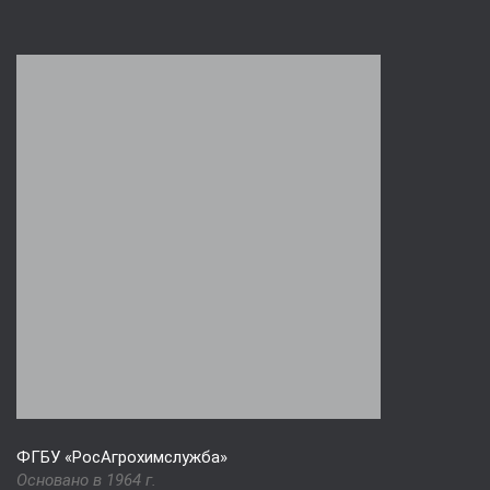
ФГБУ «РосАгрохимслужба»
Основано в 1964 г.