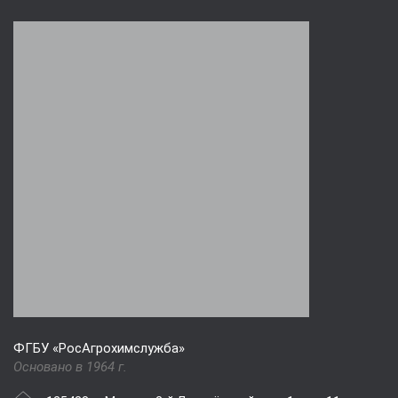
ФГБУ «РосАгрохимслужба»
Основано в 1964 г.