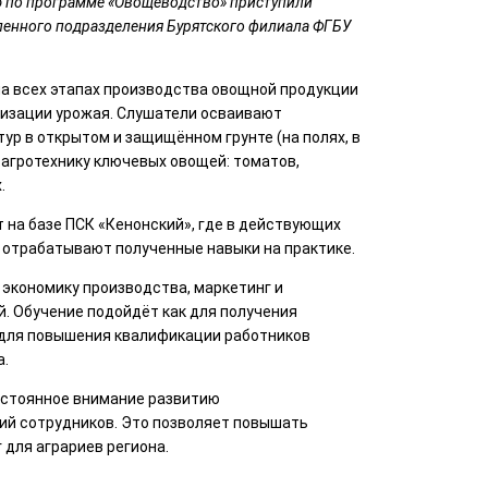
 по программе «Овощеводство» приступили
ленного подразделения Бурятского филиала ФГБУ
на всех этапах производства овощной продукции
лизации урожая. Слушатели осваивают
ур в открытом и защищённом грунте (на полях, в
т агротехнику ключевых овощей: томатов,
.
на базе ПСК «Кенонский», где в действующих
а отрабатывают полученные навыки на практике.
экономику производства, маркетинг и
. Обучение подойдёт как для получения
 для повышения квалификации работников
а.
остоянное внимание развитию
й сотрудников. Это позволяет повышать
 для аграриев региона.