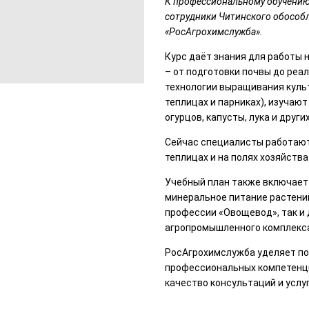
К профессиональному обучению
сотрудники Читинского обособ
«РосАгрохимслужба».
Курс даёт знания для работы 
– от подготовки почвы до реа
технологии выращивания культ
теплицах и парниках), изучаю
огурцов, капусты, лука и других
Сейчас специалисты работают 
теплицах и на полях хозяйств
Учебный план также включает 
минеральное питание растений
профессии «Овощевод», так и
агропромышленного комплекс
РосАгрохимслужба уделяет п
профессиональных компетенци
качество консультаций и услуг