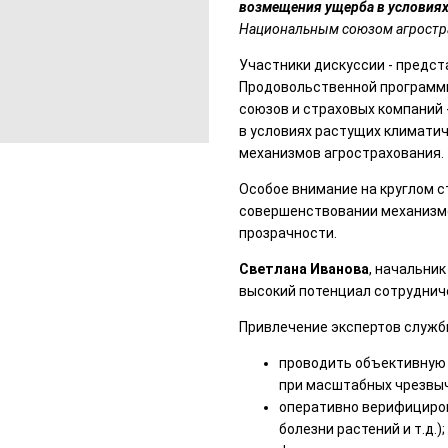
возмещения ущерба в условия
Национальным союзом агростр
Участники дискуссии - предст
Продовольственной программы
союзов и страховых компаний 
в условиях растущих климатич
механизмов агрострахования.
Особое внимание на круглом 
совершенствовании механизмо
прозрачности.
Светлана Иванова
, начальни
высокий потенциал сотруднич
Привлечение экспертов служб
проводить объективную 
при масштабных чрезвыч
оперативно верифициров
болезни растений и т.д.);