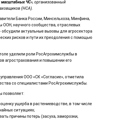
х масштабных ЧС
», организованный
аховщиков (НСА).
авители Банка России, Минсельхоза, Минфина,
 ООН, научного сообщества, отраслевых
- обсудили актуальные вызовы для агросектора
еских рисков и пути их преодоления с помощью
столе уделили роли РосАгрохимслужбы в
в агрострахования и повышении его
к управления ООО «СК «Согласие», отметила
ества со специалистами РосАгрохимслужбы.
ы позволяет:
оценку ущерба в растениеводстве, в том числе
айных ситуациях;
ать причины потерь (засуха, заморозки,