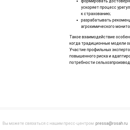
формировать достоверны
ускоряет процесс урегу
к страхованию;
разрабатывать рекоменд
агрохимического монито
Такое взаимодействие особен
когда традиционные модели оц
Участие профильных эксперто
повышенного риска и адаптир
потребности сельхозпроизвод
Вы можете связаться с нашим пресс-центром:
pressa@rosah.ru