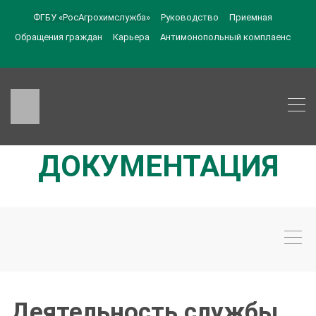
ФГБУ «РосАгрохимслужба»
Руководство
Приемная
Обращения граждан
Карьера
Антимонопольный комплаенс
ДОКУМЕНТАЦИЯ
Деятельность службы