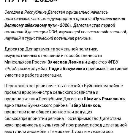
Сегодня в Республике Дагестан официально началась
практическая часть международного проекта «
Путешествие по
Великому шёлковому пути - 2026
». Дагестан стал первой
остановкой делегации ООН, изучающей сельскохозяйственный,
научный и туристический потенциал региона.
Директор Департамента земельной политики,
имущественных отношений и госсобственности
Минсельхоза России
Вячеслав Леонов
и директор ФГБУ
«РосАгрохимслужба»
Лидия Бакуменко
принимают активное
участие в работе делегации.
Церемонию встречи почётных гостей в Буйнакском районе
провели врио министра сельского хозяйства и
продовольствия Республики Дагестан
Шамиль Рамазанов
,
врио главы Буйнакского района
Табир Маликов
,
представители общественности и ведущих
сельхозпредприятий региона. Гостеприимство Дагестана
ярко проявилось в культурной программе: перед делегацией
выступили ансамбль «Темирхан-Шура» и мужской хор