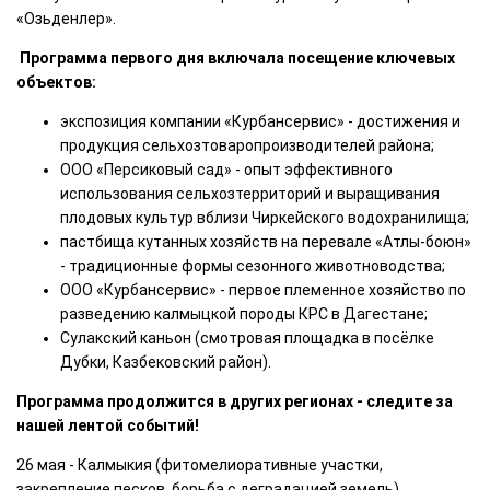
«Озьденлер».
Программа первого дня включала посещение ключевых
объектов:
экспозиция компании «Курбансервис» - достижения и
продукция сельхозтоваропроизводителей района;
ООО «Персиковый сад» - опыт эффективного
использования сельхозтерриторий и выращивания
плодовых культур вблизи Чиркейского водохранилища;
пастбища кутанных хозяйств на перевале «Атлы-боюн»
- традиционные формы сезонного животноводства;
ООО «Курбансервис» - первое племенное хозяйство по
разведению калмыцкой породы КРС в Дагестане;
Сулакский каньон (смотровая площадка в посёлке
Дубки, Казбековский район).
Программа продолжится в других регионах - следите за
нашей лентой событий!
26 мая - Калмыкия (фитомелиоративные участки,
закрепление песков, борьба с деградацией земель).