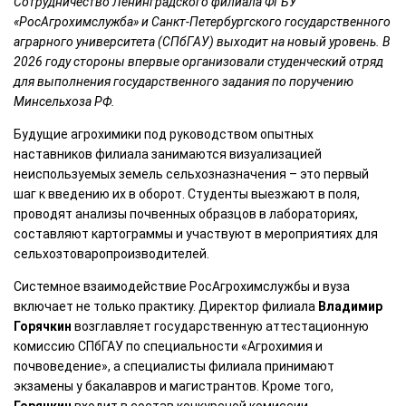
Сотрудничество Ленинградского филиала ФГБУ
«РосАгрохимслужба» и Санкт-Петербургского государственного
аграрного университета (СПбГАУ) выходит на новый уровень. В
2026 году стороны впервые организовали студенческий отряд
для выполнения государственного задания по поручению
Минсельхоза РФ.
Будущие агрохимики под руководством опытных
наставников филиала занимаются визуализацией
неиспользуемых земель сельхозназначения – это первый
шаг к введению их в оборот. Студенты выезжают в поля,
проводят анализы почвенных образцов в лабораториях,
составляют картограммы и участвуют в мероприятиях для
сельхозтоваропроизводителей.
Системное взаимодействие РосАгрохимслужбы и вуза
включает не только практику. Директор филиала
Владимир
Горячкин
возглавляет государственную аттестационную
комиссию СПбГАУ по специальности «Агрохимия и
почвоведение», а специалисты филиала принимают
экзамены у бакалавров и магистрантов. Кроме того,
Горячкин
входит в состав конкурсной комиссии