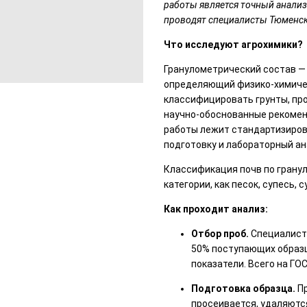
работы является точный анализ
проводят специалисты Тюменск
Что исследуют агрохимики?
Гранулометрический состав —
определяющий физико-химичес
классифицировать грунты, пр
научно-обоснованные рекомен
работы лежит стандартизиров
подготовку и лабораторный ан
Классификация почв по грану
категории, как песок, супесь, с
Как проходит анализ:
Отбор проб.
Специалист
50% поступающих образц
показатели. Всего на ГО
Подготовка образца.
Пр
просеивается, удаляютс