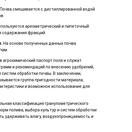
Почва смешивается с дистиллированной водой
в.
пользуются ареометрический и пипеточный
я содержания фракций.
я.
На основе полученных данных почва
пам.
в агрохимический паспорт поля и служат
грамм и рекомендаций по внесению удобрений,
и систем обработки почвы. В заключении,
казывается группа пригодности материала,
актеристики и возможное использование для
вильная классификация гранулометрического
норм полива, выбора культур и систем обработки
ть удерживать влагу, воздухопроницаемость и