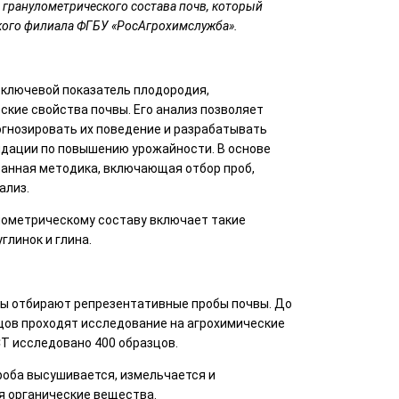
 гранулометрического состава почв, который
ого филиала ФГБУ «РосАгрохимслужба».
 ключевой показатель плодородия,
кие свойства почвы. Его анализ позволяет
огнозировать их поведение и разрабатывать
дации по повышению урожайности. В основе
анная методика, включающая отбор проб,
ализ.
лометрическому составу включает такие
углинок и глина.
ы отбирают репрезентативные пробы почвы. До
ов проходят исследование на агрохимические
СТ исследовано 400 образцов.
оба высушивается, измельчается и
я органические вещества.