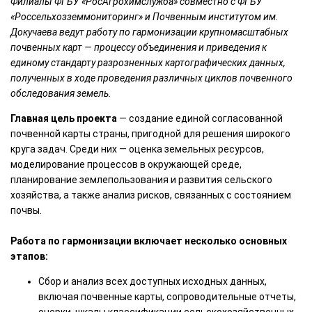
Филиалы ФГБУ «РосАгрохимслужба» совместно с ФГБУ
«Россельхозземмониторинг» и Почвенным институтом им.
Докучаева ведут работу по гармонизации крупномасштабных
почвенных карт — процессу объединения и приведения к
единому стандарту разрозненных картографических данных,
полученных в ходе проведения различных циклов почвенного
обследования земель.
Главная цель проекта
— создание единой согласованной
почвенной карты страны, пригодной для решения широкого
круга задач. Среди них — оценка земельных ресурсов,
моделирование процессов в окружающей среде,
планирование землепользования и развития сельского
хозяйства, а также анализ рисков, связанных с состоянием
почвы.
Работа по гармонизации включает несколько основных
этапов:
Сбор и анализ всех доступных исходных данных,
включая почвенные карты, сопроводительные отчеты,
очерки, шкалы классификации сельскохозяйственных