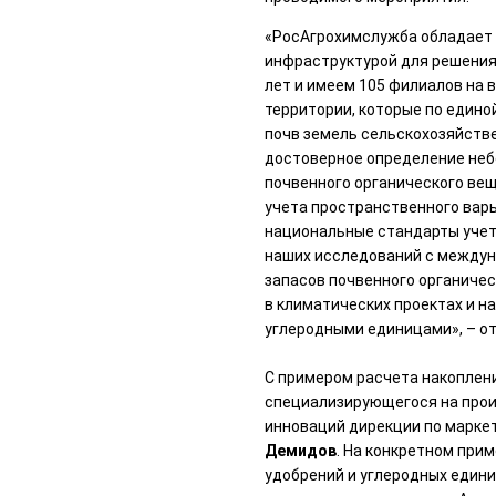
«РосАгрохимслужба обладает
инфраструктурой для решения 
лет и имеем 105 филиалов на 
территории, которые по един
почв земель сельскохозяйстве
достоверное определение неб
почвенного органического ве
учета пространственного варь
национальные стандарты учета
наших исследований с междун
запасов почвенного органиче
в климатических проектах и 
углеродными единицами», – от
С примером расчета накоплени
специализирующегося на прои
инноваций дирекции по марке
Демидов
. На конкретном при
удобрений и углеродных едини