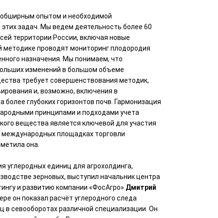
 обширным опытом и необходимой
этих задач. Мы ведем деятельность более 60
всей территории России, включая новые
ой методике проводят мониторинг плодородия
нного назначения. Мы понимаем, что
ольших изменений в большом объеме
щества требует совершенствования методик,
ирования и, возможно, включения в
 более глубоких горизонтов почв. Гармонизация
ародными принципами и подходами учета
ского вещества является ключевой для участия
на международных площадках торговли
метила она.
я углеродных единиц для агрохолдинга,
зводстве зерновых, выступил начальник центра
тингу и развитию компании «ФосАгро»
Дмитрий
мере он показал расчёт углеродного следа
ц в севооборотах различной специализации. Он