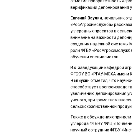
отметил приоритетность Агро
верификации депонирования у
Евгений Ваулин
, начальник о
«РосАгрохимслужба» рассказа
углеродных проектов в сельск
внимание на важности депони
создания надёжной системы M
роли ФГБУ «РосАгрохимслужба
обучении специалистов.
И.о. заведующий кафедрой агр
ФГБОУ ВО «РГАУ-МСХА имени К.А
Налиухин
отметил, что научн
способствует воспроизводству
увеличению депонирования угл
ученого, при грамотном внесе
сельскохозяйственной продук
Также в обсуждениях приняли
углерода ФГБНУ ФИЦ «Почвенн
научный сотрудник ФГБУ «Инст