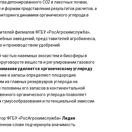
тва депонированного CO2 в пахотных почвах,
и формам представления результатов расчетов, а
иторинга динамики органического углерода в
ителей филиалов ФГБУ «РосАгрохимслужба»,
чебных заведений, представителей агробизнеса,
ю и производством удобрений.
 частью наземных экосистем и биосферы в
 круговороте веществ и регулировании газового
нимание уделяется органическому углероду
ание и запасы определяют плодородие.
им из главных резервуаров углерода на
е половины его запасов в континентальной
венного органического углерода позволяет
х гумусообразования и потенциальной эмиссии
ктор ФГБУ «РосАгрохимслужба»
Лидия
енном слове подчеркнула значимость