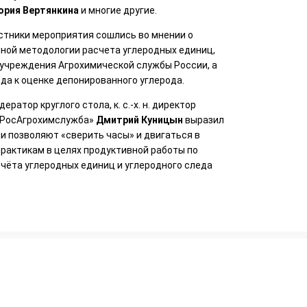
ория Вертянкина
и многие другие.
стники мероприятия сошлись во мнении о
ной методологии расчета углеродных единиц,
 учреждения Агрохимической службы России, а
да к оценке депонированного углерода.
ратор круглого стола, к. с.-х. н. директор
«РосАгрохимслужба»
Дмитрий Куницын
выразил
чи позволяют «сверить часы» и двигаться в
рактикам в целях продуктивной работы по
чёта углеродных единиц и углеродного следа