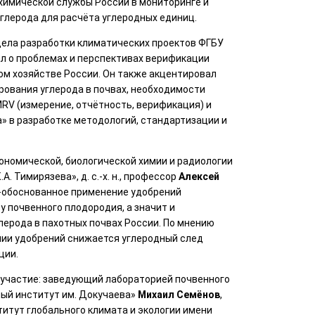
химической службы России в мониторинге и
глерода для расчёта углеродных единиц.
тдела разработки климатических проектов ФГБУ
л о проблемах и перспективах верификации
ом хозяйстве России. Он также акцентировал
рования углерода в почвах, необходимости
RV (измерение, отчётность, верификация) и
» в разработке методологий, стандартизации и
ономической, биологической химии и радиологии
. Тимирязева», д. с.-х. н., профессор
Алексей
о-обоснованное применение удобрений
 почвенного плодородия, а значит и
ерода в пахотных почвах России. По мнению
нии удобрений снижается углеродный след
ции.
 участие: заведующий лабораторией почвенного
ый институт им. Докучаева»
Михаил Семёнов
,
итут глобального климата и экологии имени