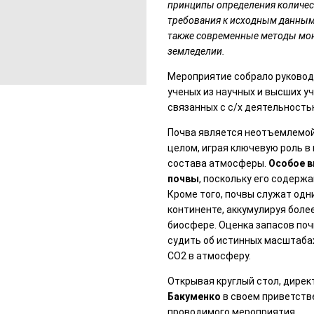
принципы определения количес
требования к исходным данным 
также современные методы мон
земледелии.
Мероприятие собрало руковод
ученых из научных и высших у
связанных с с/х деятельность
Почва является неотъемлемой
целом, играя ключевую роль в
состава атмосферы.
Особое в
почвы
, поскольку его содерж
Кроме того, почвы служат одн
континенте, аккумулируя боле
биосфере. Оценка запасов поч
судить об истинных масштаба
CO2 в атмосферу.
Открывая круглый стол, дире
Бакуменко
в своем приветств
проводимого мероприятия.