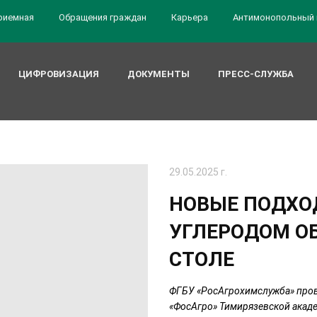
риемная
Обращения граждан
Карьера
Антимонопольный 
ЦИФРОВИЗАЦИЯ
ДОКУМЕНТЫ
ПРЕСС-СЛУЖБА
29.05.2025 г.
НОВЫЕ ПОДХО
УГЛЕРОДОМ О
СТОЛЕ
ФГБУ «РосАгрохимслужба» пров
«ФосАгро» Тимирязевской акаде