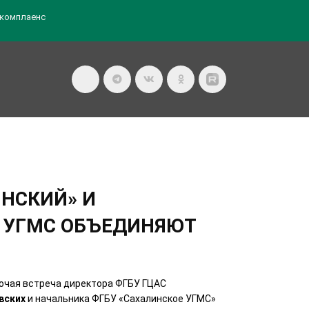
комплаенс
НСКИЙ» И
 УГМС ОБЪЕДИНЯЮТ
очая встреча директора ФГБУ ГЦАС
вских
и начальника ФГБУ «Сахалинское УГМС»