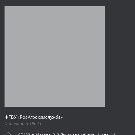
ФГБУ «РосАгрохимслужба»
Основано в 1964 г.