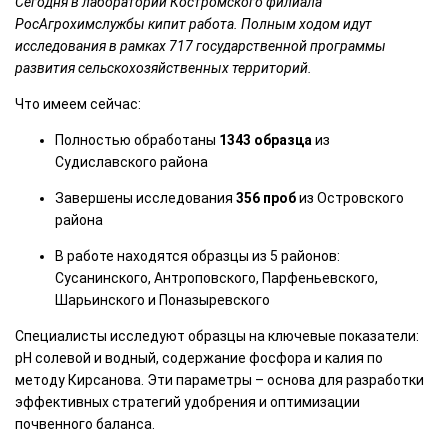
Сегодня в лаборатории Костромского филиала
РосАгрохимслужбы кипит работа. Полным ходом идут
исследования в рамках 717 государственной программы
развития сельскохозяйственных территорий.
Что имеем сейчас:
Полностью обработаны
1343 образца
из
Судиславского района
Завершены исследования
356 проб
из Островского
района
В работе находятся образцы из 5 районов:
Сусанинского, Антроповского, Парфеньевского,
Шарьинского и Поназыревского
Специалисты исследуют образцы на ключевые показатели:
pH солевой и водный, содержание фосфора и калия по
методу Кирсанова. Эти параметры – основа для разработки
эффективных стратегий удобрения и оптимизации
почвенного баланса.