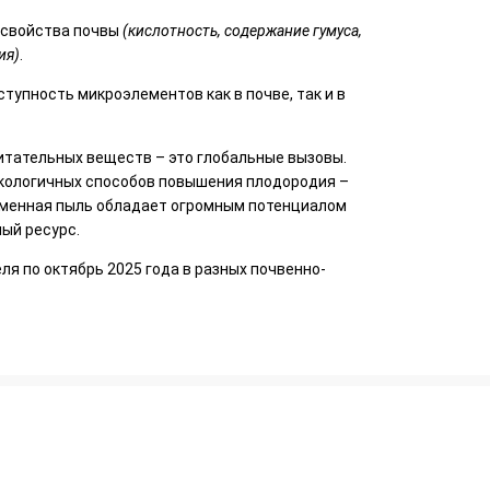
 свойства почвы
(кислотность, содержание гумуса,
ия)
.
тупность микроэлементов как в почве, так и в
итательных веществ – это глобальные вызовы.
экологичных способов повышения плодородия –
аменная пыль обладает огромным потенциалом
ый ресурс.
ля по октябрь 2025 года в разных почвенно-