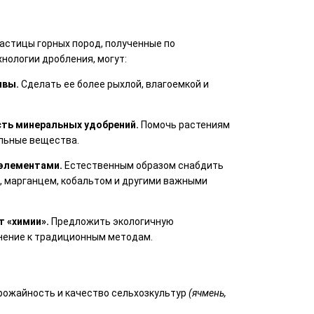
астицы горных пород, полученные по
нологии дробления, могут:
чвы.
Сделать ее более рыхлой, влагоемкой и
ть минеральных удобрений.
Помочь растениям
льные вещества.
оэлементами.
Естественным образом снабдить
ю, марганцем, кобальтом и другими важными
т «химии».
Предложить экологичную
нение к традиционным методам.
урожайность и качество сельхозкультур
(ячмень,