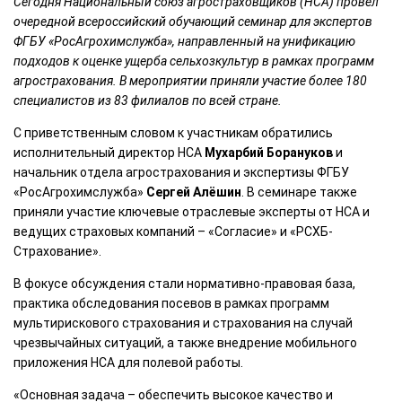
Сегодня Национальный союз агростраховщиков (НСА) провел
очередной всероссийский обучающий семинар для экспертов
ФГБУ «РосАгрохимслужба», направленный на унификацию
подходов к оценке ущерба сельхозкультур в рамках программ
агрострахования. В мероприятии приняли участие более 180
специалистов из 83 филиалов по всей стране.
С приветственным словом к участникам обратились
исполнительный директор НСА
Мухарбий Борануков
и
начальник отдела агрострахования и экспертизы ФГБУ
«РосАгрохимслужба»
Сергей Алёшин
. В семинаре также
приняли участие ключевые отраслевые эксперты от НСА и
ведущих страховых компаний – «Согласие» и «РСХБ-
Страхование».
В фокусе обсуждения стали нормативно-правовая база,
практика обследования посевов в рамках программ
мультирискового страхования и страхования на случай
чрезвычайных ситуаций, а также внедрение мобильного
приложения НСА для полевой работы.
«Основная задача – обеспечить высокое качество и