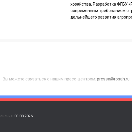
хозяйства. Разработка ФГБУ 
современным требованиям отра
дальнейшего развития агропр
Вы можете связаться с нашим пресс-центром:
pressa@rosah.ru
менения:
03.08.2026