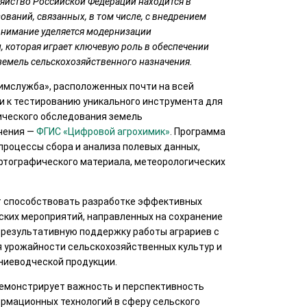
зяйство Российской Федерации находится в
ваний, связанных, в том числе, с внедрением
внимание уделяется модернизации
 которая играет ключевую роль в обеспечении
емель сельскохозяйственного назначения.
имслужба», расположенных почти на всей
и к тестированию уникального инструмента для
ического обследования земель
чения —
ФГИС «Цифровой агрохимик»
. Программа
процессы сбора и анализа полевых данных,
артографического материала, метеорологических
т способствовать разработке эффективных
ских мероприятий, направленных на сохранение
 результативную поддержку работы аграриев с
 урожайности сельскохозяйственных культур и
ниеводческой продукции.
емонстрирует важность и перспективность
рмационных технологий в сферу сельского