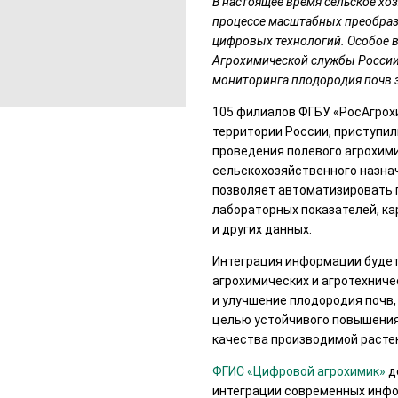
В настоящее время сельское хо
процессе масштабных преобразо
цифровых технологий. Особое 
Агрохимической службы России,
мониторинга плодородия почв з
105 филиалов ФГБУ «РосАгрох
территории России, приступил
проведения полевого агрохим
сельскохозяйственного назна
позволяет автоматизировать 
лабораторных показателей, к
и других данных.
Интеграция информации буде
агрохимических и агротехниче
и улучшение плодородия почв,
целью устойчивого повышения
качества производимой расте
ФГИС «Цифровой агрохимик»
д
интеграции современных инфо