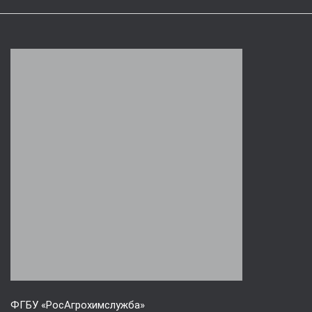
ФГБУ «РосАгрохимслужба»