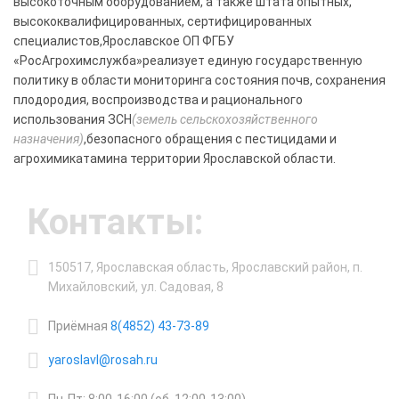
высокоточным оборудованием, а также штата опытных,
высококвалифицированных, сертифицированных
специалистов,Ярославское ОП ФГБУ
«РосАгрохимслужба»реализует единую государственную
политику в области мониторинга состояния почв, сохранения
плодородия, воспроизводства и рационального
использования ЗСН
(земель сельскохозяйственного
назначения)
,безопасного обращения с пестицидами и
агрохимикатамина территории Ярославской области.
Контакты:
150517, Ярославская область, Ярославский район, п.
Михайловский, ул. Садовая, 8
Приёмная
8(4852) 43-73-89
yaroslavl@rosah.ru
Пн-Пт: 8:00-16:00 (об. 12:00-13:00)