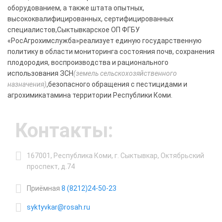
оборудованием, а также штата опытных,
высококвалифицированных, сертифицированных
специалистов,Сыктывкарское ОП ФГБУ
«РосАгрохимслужба»реализует единую государственную
политику в области мониторинга состояния почв, сохранения
плодородия, воспроизводства и рационального
использования ЗСН
(земель сельскохозяйственного
назначения)
,безопасного обращения с пестицидами и
агрохимикатамина территории Республики Коми.
Контакты:
167001, Республика Коми, г. Сыктывкар, Октябрьский
проспект, д.74
Приёмная
8 (8212)24-50-23
syktyvkar@rosah.ru