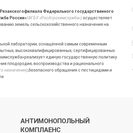
 Рязанскогофилиала Федерального государственного
ужба России»
(ФГБУ «РосАгрохимслужба»)
осуществляет
ованию земель сельскохозяйственного назначения на
льной лаборатории, оснащённой самым современным
опытных, высококвалифицированных, сертифицированных
охимслужба»реализует единую государственную политику
ения плодородия, воспроизводства и рационального
го назначения)
,безопасного обращения с пестицидами и
и.
АНТИМОНОПОЛЬНЫЙ
КОМПЛАЕНС