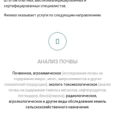
штатом опытных, высококвалифицированных и
сертифицированных специалистов.
Филиал оказывает услуги по следующим направлениям:
АНАЛИЗ ПОЧВЫ
Почвенное, агрохимическое
(исследование почвы на
содержание макро-, мезо-, микроэлементов и других
показателей плодородия
),
эколого-токсикологическое
(анализ
почвы на содержание тяжелых металлов, нефтепродуктов,
пестицидов, бенз(а)пирена)
,
радиологическое,
агроэкологическое и другие виды обследования земель
сельскохозяйственного назначения.