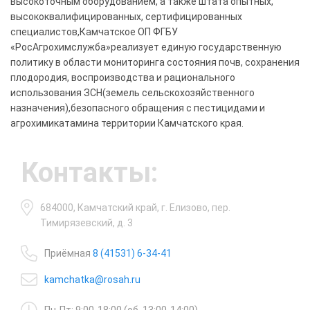
высокоточным оборудованием, а также штата опытных,
высококвалифицированных, сертифицированных
специалистов,Камчатское ОП ФГБУ
«РосАгрохимслужба»реализует единую государственную
политику в области мониторинга состояния почв, сохранения
плодородия, воспроизводства и рационального
использования ЗСН(земель сельскохозяйственного
назначения),безопасного обращения с пестицидами и
агрохимикатамина территории Камчатского края.
Контакты:
684000, Камчатский край, г. Елизово, пер.
Тимирязевский, д. 3
Приёмная
8 (41531) 6-34-41
kamchatka@rosah.ru
Пн-Пт: 9:00-18:00 (об. 13:00-14:00)