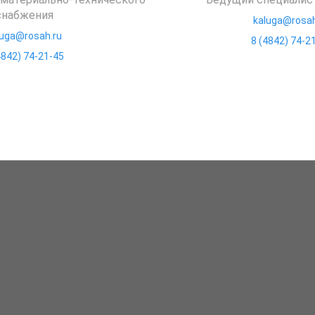
снабжения
kaluga@rosah
luga@rosah.ru
8 (4842) 74-2
4842) 74-21-45