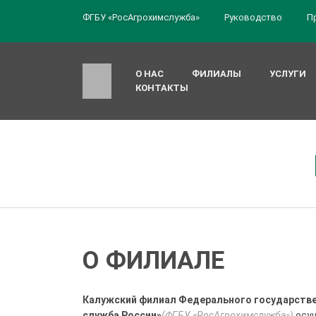
ФГБУ «РосАгрохимслужба»
Руководство
П
О НАС
ФИЛИАЛЫ
УСЛУГИ
КОНТАКТЫ
О ФИЛИАЛЕ
Калужский филиал Федерального государств
служба России»
(ФГБУ «РосАгрохимслужба»)
осущ