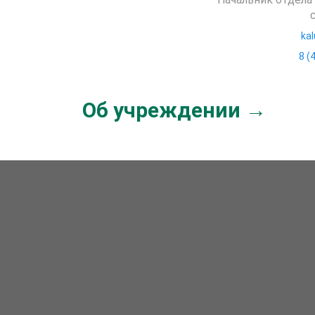
ka
8 (
Об учреждении →