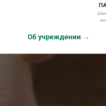
П
Дире
don
Об учреждении →