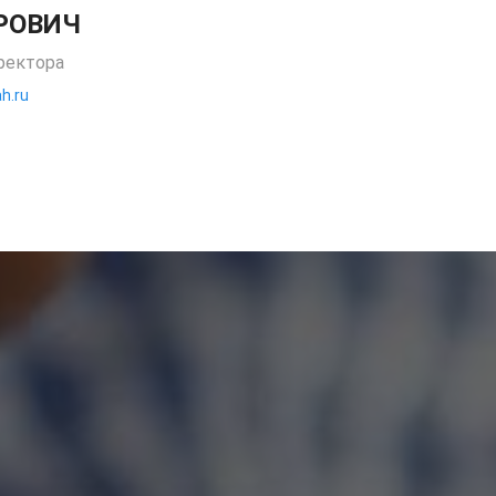
РОВИЧ
ректора
h.ru