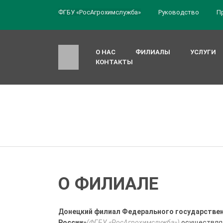
ФГБУ «РосАгрохимслужба»
Руководство
П
О НАС
ФИЛИАЛЫ
УСЛУГИ
КОНТАКТЫ
О ФИЛИАЛЕ
Донецкий филиал Федерального государстве
России»
(ФГБУ «РосАгрохимслужба»)
осуществля