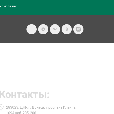
комплаенс
Контакты:
283023, ДНР, г. Донецк, проспект Ильича
109А каб. 205-206