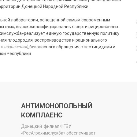
ерритории Донецкой Народной Республики.
льной лаборатории, оснащённой самым современным
опытных, высококвалифицированных, сертифицированных
химслужба»реализует единую государственную политику
ения плодородия, воспроизводства и рационального
го назначения)
,безопасного обращения с пестицидами и
ой Республики.
АНТИМОНОПОЛЬНЫЙ
КОМПЛАЕНС
Донецкий
филиал ФГБУ
«РосАгрохимслужба» обеспечивает