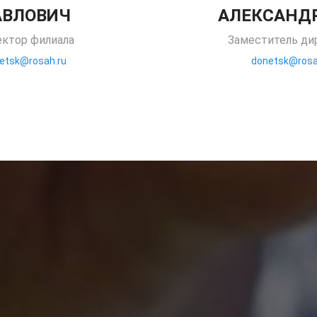
АВЛОВИЧ
АЛЕКСАНД
ктор филиала
Заместитель ди
etsk@rosah.ru
donetsk@rosa