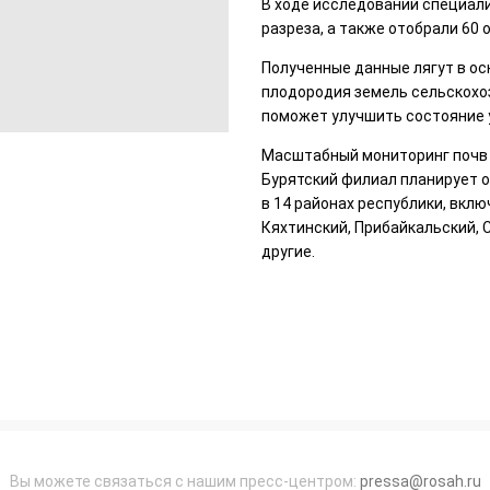
В ходе исследований специали
разреза, а также отобрали 60
Полученные данные лягут в ос
плодородия земель сельскохоз
поможет улучшить состояние у
Масштабный мониторинг почв в
Бурятский филиал планирует о
в 14 районах республики, вкл
Кяхтинский, Прибайкальский, 
другие.
Вы можете связаться с нашим пресс-центром:
pressa@rosah.ru