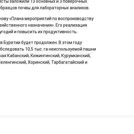
сты заложили 13 основных и 3 поверочных
 образцов почвы для лабораторных анализов.
нову «Плана мероприятий по воспроизводству
яйственного назначения». Его реализация
годий и повысить их продуктивность.
 Бурятии будет продолжен. В этом году
бследовать 10,5 тыс. га неиспользуемой пашни
ючая Кабанский, Кижингинский, Курумканский,
Селенгинский, Хоринский, Тарбагатайский и