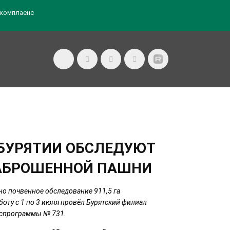
комплаенс
В БУРЯТИИ ОБСЛЕДУЮТ
 ЗАБРОШЕННОЙ ПАШНИ
о почвенное обследование 911,5 га
боту с 1 по 3 июня провёл Бурятский филиал
оспрограммы № 731.