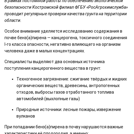
В рамках постоянной работы по обеспечению экологической
безопасности Костромской филиал ФГБУ «РосАгрохимслужба»
проводит регулярные проверки качества грунта на территории
области.
Особое внимание уделяется исследованию содержания в
почве бенз(а)пирена — канцерогена, токсичного соединения
I-го класса опасности, негативно влияющего на организм
человека даже в малых концентрациях.
Специалисты выделяют два основных источника
поступления канцерогенного вещества в грунт:
Техногенное загрязнение: сжигание твёрдых и жидких
органических веществ, древесины, антропогенных
отходов, выбросы газов отработанного топлива
автомобилей (выхлопные газы)
Природные источники: лесные пожары, извержение
вулканов
При попадании бенз(а)пирена в почву нарушаются важные
характеристики её плодородия, а именно: