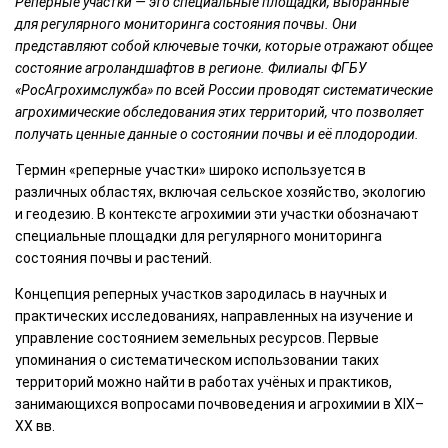
Реперные участки — это специальные площадки, выбранные
для регулярного мониторинга состояния почвы. Они
представляют собой ключевые точки, которые отражают общее
состояние агроландшафтов в регионе. Филиалы ФГБУ
«РосАгрохимслужба» по всей России проводят систематические
агрохимические обследования этих территорий, что позволяет
получать ценные данные о состоянии почвы и её плодородии.
Термин «реперные участки» широко используется в
различных областях, включая сельское хозяйство, экологию
и геодезию. В контексте агрохимии эти участки обозначают
специальные площадки для регулярного мониторинга
состояния почвы и растений.
Концепция реперных участков зародилась в научных и
практических исследованиях, направленных на изучение и
управление состоянием земельных ресурсов. Первые
упоминания о систематическом использовании таких
территорий можно найти в работах учёных и практиков,
занимающихся вопросами почвоведения и агрохимии в XIX–
XX вв.